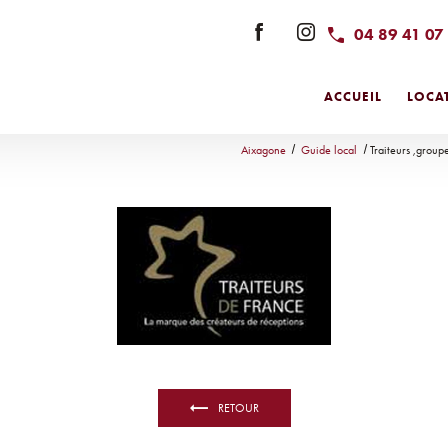
04 89 41 07
ACCUEIL
LOCAT
Aixagone
Guide local
Traiteurs ,group
RETOUR