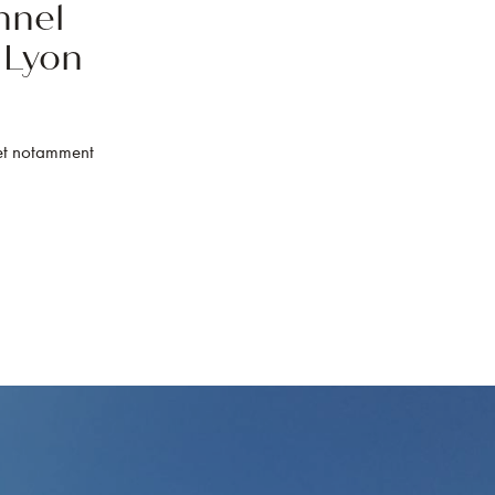
nnel
, Lyon
 et notamment